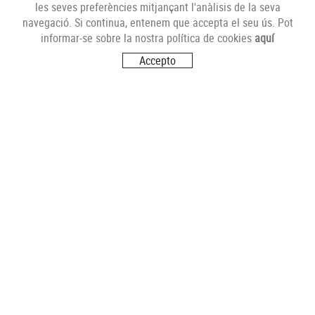
les seves preferències mitjançant l'anàlisis de la seva
navegació. Si continua, entenem que accepta el seu ús. Pot
MERCAT CENTRAL
informar-se sobre la nostra política de cookies
aquí
Mercat Central de Tarragona
Accepto
43001 Tarragona
T. 977 227 451
mercat@carnsbertran.cat
SANT PERE I SANT PAU
Bloc Sant Andreu
43007 Tarragona
T. 977 200 861
spsp@carnsbertran.cat
HOSTALETS
Hostalets
43151 Els Pallaresos
T. 977 626 749 - 669 851 952