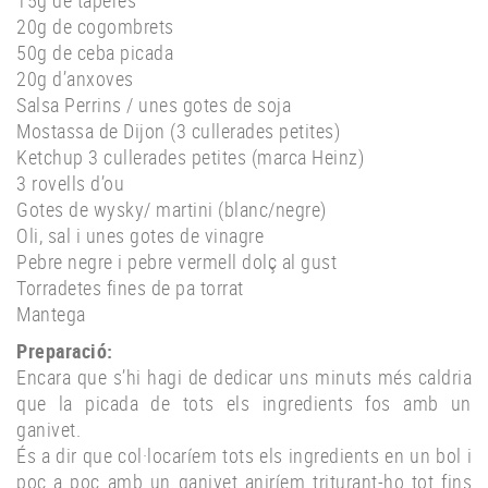
20g de cogombrets
50g de ceba picada
20g d’anxoves
Salsa Perrins / unes gotes de soja
Mostassa de Dijon (3 cullerades petites)
Ketchup 3 cullerades petites (marca Heinz)
3 rovells d’ou
Gotes de wysky/ martini (blanc/negre)
Oli, sal i unes gotes de vinagre
Pebre negre i pebre vermell dolç al gust
Torradetes fines de pa torrat
Mantega
Preparació:
Encara que s’hi hagi de dedicar uns minuts més caldria
que la picada de tots els ingredients fos amb un
ganivet.
És a dir que col·locaríem tots els ingredients en un bol i
poc a poc amb un ganivet aniríem triturant-ho tot fins