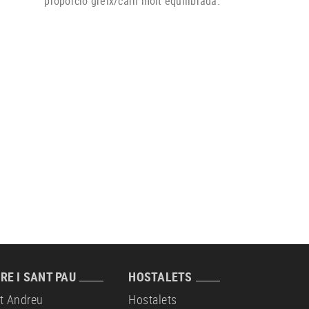
proporció greix/carn molt equilibrada.
RE I SANT PAU
HOSTALETS
t Andreu
Hostalets