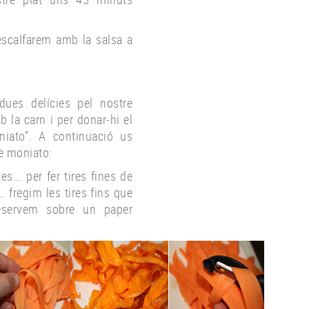
’escalfarem amb la salsa a
ues delícies pel nostre
b la carn i per donar-hi el
iato”. A continuació us
de moniato:
s... per fer tires fines de
. fregim les tires fins que
reservem sobre un paper