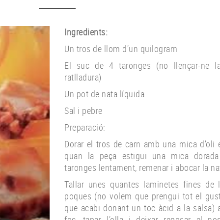
Ingredients:
Un tros de llom d’un quilogram
El suc de 4 taronges (no llençar-ne l
ratlladura)
Un pot de nata líquida
Sal i pebre
Preparació:
Dorar el tros de carn amb una mica d’oli e
quan la peça estigui una mica dorada 
taronges lentament, remenar i abocar la nat
Tallar unes quantes laminetes fines de l
poques (no volem que prengui tot el gust
que acabi donant un toc àcid a la salsa) afe
foc, tapar l’olla i deixar reposar el n