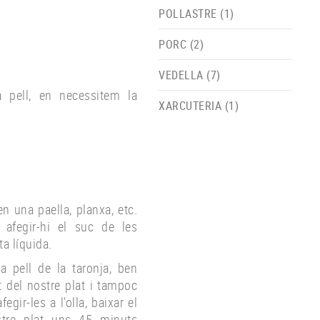
POLLASTRE (1)
PORC (2)
VEDELLA (7)
a pell, en necessitem la
XARCUTERIA (1)
n una paella, planxa, etc.
afegir-hi el suc de les
a líquida.
a pell de la taronja, ben
 del nostre plat i tampoc
gir-les a l’olla, baixar el
ostre plat uns 45 minuts