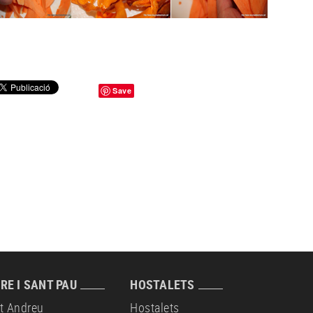
Save
RE I SANT PAU
HOSTALETS
t Andreu
Hostalets