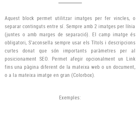
Aquest block permet utilitzar imatges per fer vincles, o
separar continguts entre sí. Sempre amb 2 imatges per línia
(juntes o amb marges de separació). El camp imatge és
obligatori, S'aconsella sempre usar els Títols i descripcions
curtes donat que són importants paràmetres per al
posicionament SEO. Permet afegir opcionalment un Link
EDIFICIS PÚBLICS
fins una pàgina diferent de la mateixa web o un document,
Lorem ipsum dolor sit amet, consectetur adipiscing elit. Donec feugiat nec quam.
o a la mateixa imatge en gran (Colorbox).
Exemples: