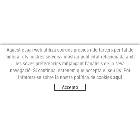
Aquest espai web utiliza cookies pròpies i de tercers per tal de
millorar els nostres serveis i mostrar publicitat relacionada amb
les seves preferències mitjançant l'anàlisis de la seva
navegació. Si continua, entenem que accepta el seu ús. Pot
MERCAT CENTRAL
informar-se sobre la nostra política de cookies
aquí
Mercat Central de Tarragona
Accepto
43001 Tarragona
T. 977 227 451
mercat@carnsbertran.cat
SANT PERE I SANT PAU
Bloc Sant Andreu
43007 Tarragona