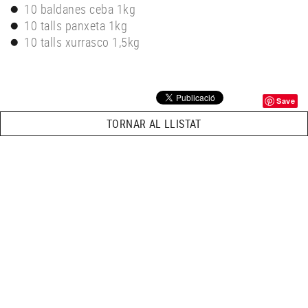
10 baldanes ceba 1kg
10 talls panxeta 1kg
10 talls xurrasco 1,5kg
Save
TORNAR AL LLISTAT