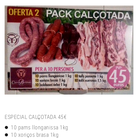
ESPECIAL CALÇOTADA 45€
10 pams llonganissa 1kg
10 xoriços brasa 1kg