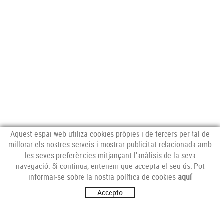
Aquest espai web utiliza cookies pròpies i de tercers per tal de
millorar els nostres serveis i mostrar publicitat relacionada amb
les seves preferències mitjançant l'anàlisis de la seva
navegació. Si continua, entenem que accepta el seu ús. Pot
MERCAT CENTRAL
informar-se sobre la nostra política de cookies
aquí
Mercat Central de Tarragona
Accepto
43001 Tarragona
T. 977 227 451
mercat@carnsbertran.cat